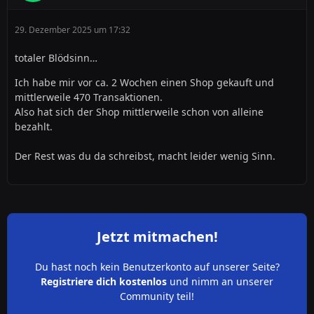
Odrer will mir einer sagen, dass Materialien die nix
kosten für den Handel wichtig sind?
29. Dezember 2025 um 17:32
Vielleicht ist es ja Sinn hier ausgehöhlte Grundstücke an
totaler Blödsinn…
"neue" Spieler zu verkaufen, die am Anfang erst mal
Ich habe mir vor ca. 2 Wochen einen Shop gekauft und
über 300 Steine abbauen müssen um nen Dollar zu
mittlerweile 470 Transaktionen.
erhalten.
Also hat sich der Shop mittlerweile schon von alleine
bezahlt.
Der Rest was du da schreibst, macht leider wenig Sinn.
Und nein Bega25 du triffst hier ins Schwarze wenn du
Sachen ansprichst, die von den Admins aus den Augen
verloren zu sein scheinen.
Jetzt mitmachen!
lg und frohe Weihnachten
Du hast noch kein Benutzerkonto auf unserer Seite?
Registriere dich kostenlos
und nimm an unserer
Community teil!
Demudschin