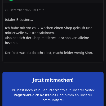
Odrer will mir einer sagen, dass Materialien die nix
kosten für den Handel wichtig sind?
29. Dezember 2025 um 17:32
Vielleicht ist es ja Sinn hier ausgehöhlte Grundstücke an
totaler Blödsinn…
"neue" Spieler zu verkaufen, die am Anfang erst mal
Ich habe mir vor ca. 2 Wochen einen Shop gekauft und
über 300 Steine abbauen müssen um nen Dollar zu
mittlerweile 470 Transaktionen.
erhalten.
Also hat sich der Shop mittlerweile schon von alleine
bezahlt.
Der Rest was du da schreibst, macht leider wenig Sinn.
Und nein Bega25 du triffst hier ins Schwarze wenn du
Sachen ansprichst, die von den Admins aus den Augen
verloren zu sein scheinen.
Jetzt mitmachen!
lg und frohe Weihnachten
Du hast noch kein Benutzerkonto auf unserer Seite?
Registriere dich kostenlos
und nimm an unserer
Community teil!
Demudschin