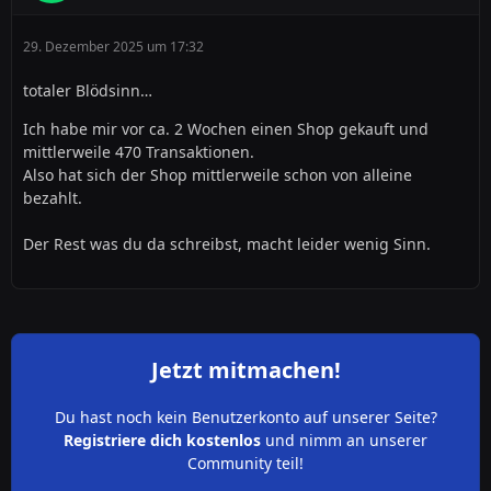
Odrer will mir einer sagen, dass Materialien die nix
kosten für den Handel wichtig sind?
29. Dezember 2025 um 17:32
Vielleicht ist es ja Sinn hier ausgehöhlte Grundstücke an
totaler Blödsinn…
"neue" Spieler zu verkaufen, die am Anfang erst mal
Ich habe mir vor ca. 2 Wochen einen Shop gekauft und
über 300 Steine abbauen müssen um nen Dollar zu
mittlerweile 470 Transaktionen.
erhalten.
Also hat sich der Shop mittlerweile schon von alleine
bezahlt.
Der Rest was du da schreibst, macht leider wenig Sinn.
Und nein Bega25 du triffst hier ins Schwarze wenn du
Sachen ansprichst, die von den Admins aus den Augen
verloren zu sein scheinen.
Jetzt mitmachen!
lg und frohe Weihnachten
Du hast noch kein Benutzerkonto auf unserer Seite?
Registriere dich kostenlos
und nimm an unserer
Community teil!
Demudschin