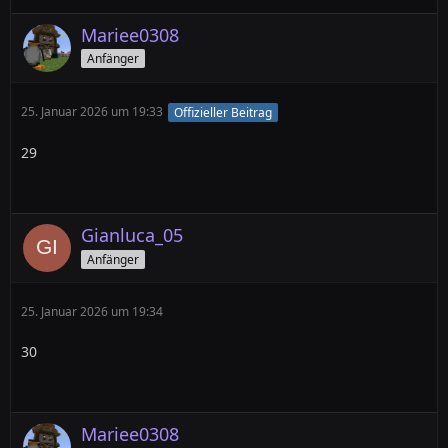
Mariee0308
Anfänger
25. Januar 2026 um 19:33
Offizieller Beitrag
29
Gianluca_05
Anfänger
25. Januar 2026 um 19:34
30
Mariee0308