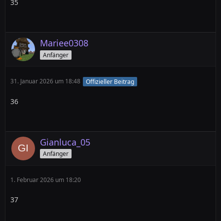
35
Mariee0308
Anfänger
31. Januar 2026 um 18:48
Offizieller Beitrag
36
Gianluca_05
Anfänger
1. Februar 2026 um 18:20
37