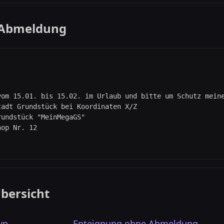
l-Abmeldung
bersicht
yp
Enteignung ohne Abmeldung