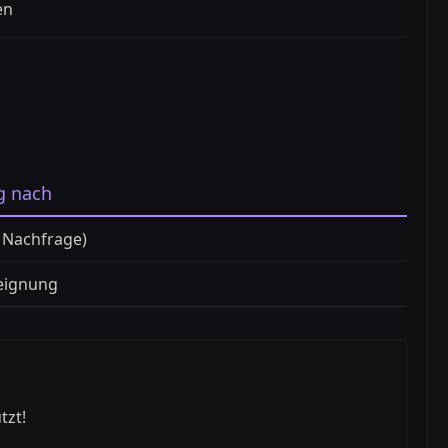
en
g nach
i Nachfrage)
eignung
tzt!