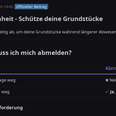
m 19:02
Offizieller Beitrag
heit - Schütze deine Grundstücke
eitig ab, um deine Grundstücke während längerer Abwesenh
ss ich mich abmelden?
Abme
Tage weg
❌ Ne
e weg
✅
Ja
nforderung