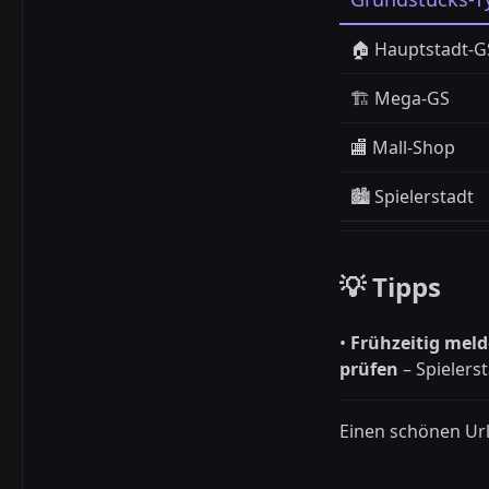
🏠 Hauptstadt-G
🏗️ Mega-GS
🏬 Mall-Shop
🏙️ Spielerstadt
💡 Tipps
•
Frühzeitig mel
prüfen
– Spielers
Einen schönen Url