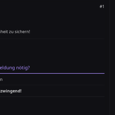
#1
eit zu sichern!
ldung nötig?
in
, zwingend!