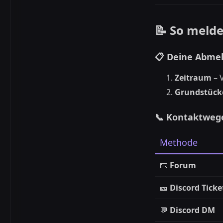
📝 So melde
📋 Deine Abme
Zeitraum
– 
Grundstück
📞 Kontaktweg
Methode
📧
Forum
🎫
Discord Ticke
💬
Discord DM