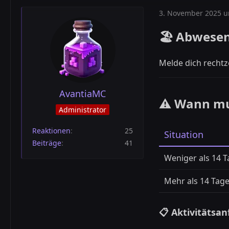
3. November 2025 u
🏖️ Abwesen
Melde dich rechtz
AvantiaMC
⚠️ Wann mu
Administrator
Reaktionen
25
Situation
Beiträge
41
Weniger als 14 
Mehr als 14 Tag
📋 Aktivitätsa