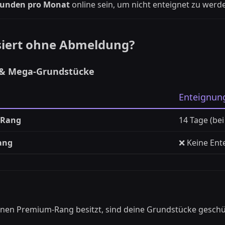
tunden pro Monat
online sein, um nicht enteignet zu werd
siert ohne Abmeldung?
 & Mega-Grundstücke
Enteignun
-Rang
14 Tage (be
ang
❌ Keine Ent
inen Premium-Rang besitzt, sind deine Grundstücke geschü