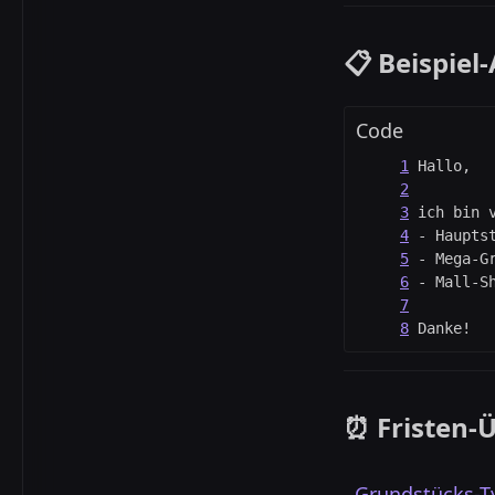
📋 Beispie
Code
Danke!
⏰ Fristen-Ü
Grundstücks-T