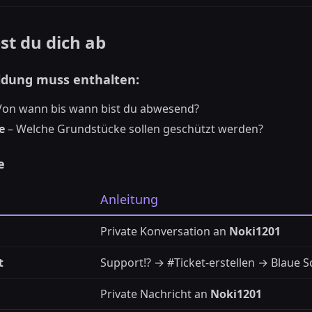
st du dich ab
ldung muss enthalten:
Von wann bis wann bist du abwesend?
e
– Welche Grundstücke sollen geschützt werden?
e
Anleitung
Private Konversation an
Noki1201
t
Support⁉️ → #Ticket-erstellen → Blaue S
Private Nachricht an
Noki1201