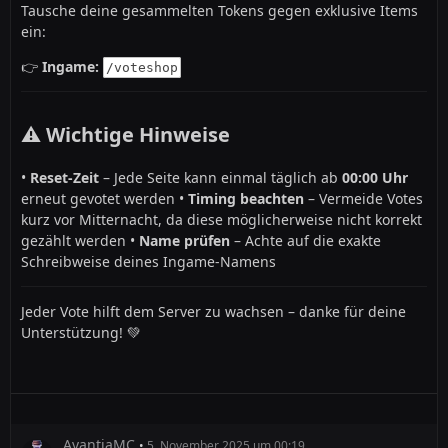
Tausche deine gesammelten Tokens gegen exklusive Items
ein:
👉
Ingame:
/voteshop
⚠️ Wichtige Hinweise
•
Reset-Zeit
– Jede Seite kann einmal täglich ab
00:00 Uhr
erneut gevotet werden •
Timing beachten
– Vermeide Votes
kurz vor Mitternacht, da diese möglicherweise nicht korrekt
gezählt werden •
Name prüfen
– Achte auf die exakte
Schreibweise deines Ingame-Namens
Jeder Vote hilft dem Server zu wachsen – danke für deine
Unterstützung! 💚
AvantiaMC
5. November 2025 um 00:19