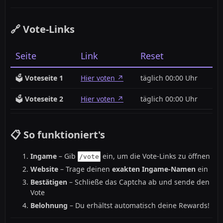
🔗 Vote-Links
Seite
Link
Reset
🗳️
Voteseite 1
Hier voten
täglich 00:00 Uhr
🗳️
Voteseite 2
Hier voten
täglich 00:00 Uhr
📋 So funktioniert's
Ingame
– Gib
ein, um die Vote-Links zu öffnen
/vote
Website
– Trage deinen
exakten Ingame-Namen
ein
Bestätigen
– Schließe das Captcha ab und sende den
Vote
Belohnung
– Du erhältst automatisch deine Rewards!