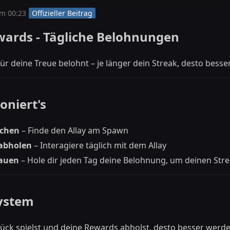
m 00:23
Offizieller Beitrag
ewards - Tägliche Belohnungen
r deine Treue belohnt – je länger dein Streak, desto besser
oniert's
chen
– Finde den Allay am Spawn
abholen
– Interagiere täglich mit dem Allay
bauen
– Hole dir jeden Tag deine Belohnung, um deinen Str
System
tück spielst und deine Rewards abholst, desto besser werd