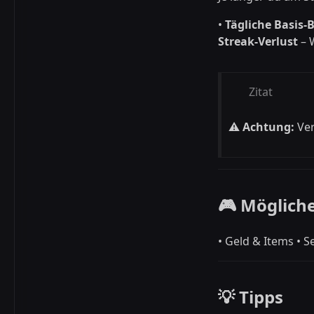
•
Tägliche Basis
Streak-Verlust
– 
Zitat
⚠️
Achtung:
Ver
🎮 Möglich
• Geld & Items • S
💡 Tipps