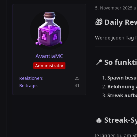
5. November 2025 u
🎁 Daily R
Werde jeden Tag fü
AvantiaMC
📍 So funkti
Administrator
Spawn besu
Reaktionen
25
Beiträge
41
Belohnung 
Streak auf
🔥 Streak-
Je länger du am S