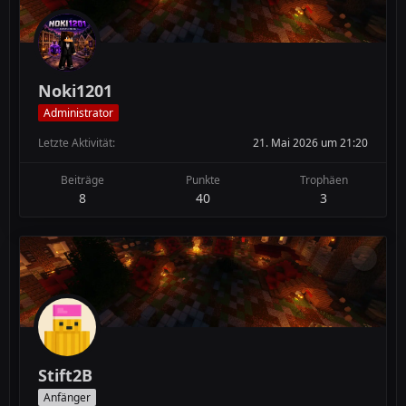
Noki1201
Administrator
Letzte Aktivität
21. Mai 2026 um 21:20
Beiträge
Punkte
Trophäen
8
40
3
Stift2B
Anfänger